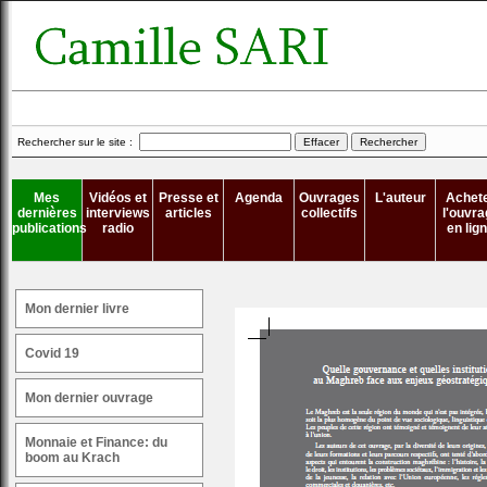
Rechercher sur le site :
Mes
Vidéos et
Presse et
Agenda
Ouvrages
L'auteur
Achet
dernières
interviews
articles
collectifs
l'ouvra
publications
radio
en lig
Mon dernier livre
Covid 19
Mon dernier ouvrage
Monnaie et Finance: du
boom au Krach