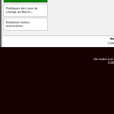
Politiques des taux de
change au Maroc..
Relations tuniso-
marocaines
We
Cont
Site réalisé avec
© ht