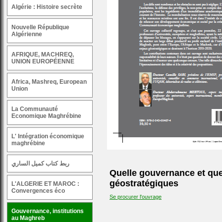
Algérie : Histoire secrète
Nouvelle République
Algérienne
AFRIQUE, MACHREQ,
UNION EUROPÉENNE
Africa, Mashreq, European
Union
La Communauté
Economique Maghrébine
L' Intégration économique
maghrébine
ربط كتاب كميل الساري
Quelle gouvernance et que
géostratégiques
L'ALGERIE ET MAROC :
Convergences éco
Se procurer l'ouvrage
Gouvernance, institutions
au Maghreb