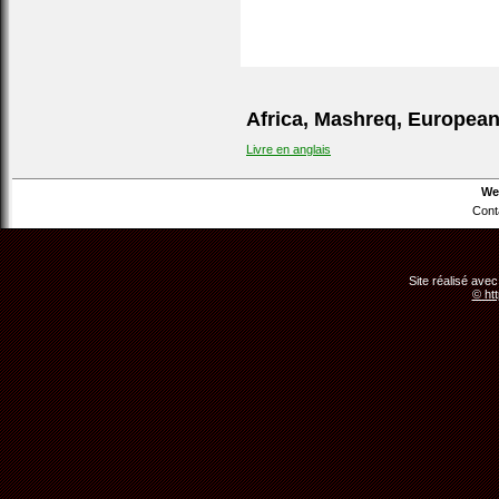
Africa, Mashreq, European 
Livre en anglais
We
Cont
Site réalisé avec
© ht