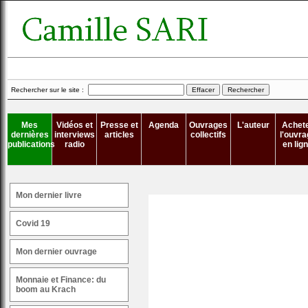
Rechercher sur le site :
Mes
Vidéos et
Presse et
Agenda
Ouvrages
L'auteur
Achet
dernières
interviews
articles
collectifs
l'ouvra
publications
radio
en lig
Mon dernier livre
Covid 19
Mon dernier ouvrage
Monnaie et Finance: du
boom au Krach